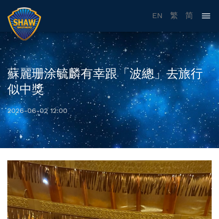
EN
繁
简
蘇麗珊涂毓麟有幸跟「波總」去旅行
似中獎
2026-06-02 12:00