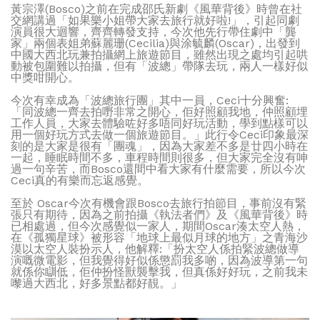
黃宗澤(Bosco)之前在完成邵氏新劇《風華背後》時曾在社
交網講過「如果樂小姐帶大家去旅行就好啦!」，引起同劇
演員很大迴響，齊齊轉發支持，今次他先行帶住劇中「龔
家」兩個表姐弟蘇麗珊(Cecilia)與涂毓麟(Oscar)，出發到
中國大西北玩兼拍攝網上旅遊節目，雖然出現之處均引起哄
動被包圍難以拍攝，但有「波總」帶隊去玩，兩人一樣好似
中獎咁開心。
今次有幸成為「波總旅行團」其中一員，Ceci十分興奮:
「同波總一齊去拍嘢非常之開心，佢好照顧我地，仲照顧埋
工作人員，大家去體驗咗好多唔同好玩活動，學到點樣可以
用一個好玩方式去做一個旅遊節目。」此行令Ceci印象最深
刻的是大家是很有「團魂」，因為大家差不多是廿四小時在
一起，睡眠時間不多，車程時間則很多，但大家完全沒有呻
過一句辛苦，而Bosco還間中看大家有什麼需要，所以今次
Ceci真的有樂而忘返感覺。
至於 Oscar今次有機會跟Bosco去旅行拍節目，事前沒有緊
張只有期待，因為之前拍攝《執法者們》及《風華背後》時
已相處過，但今次感覺似一家人，期間Oscar湊太空人熱，
在《孤獨星球》被形容「地球上最似月球的地方」之青海沙
漠以太空人裝扮示人，他解釋:「扮太空人係拍緊波總做導
演嘅微電影，但我覺得好似係懲罰我多啲，因為波導第一句
就係你瞓低，佢仲扮怪獸襲擊我，但真係好好玩，之前我未
嚟過大西北，好多景點都好靚。」