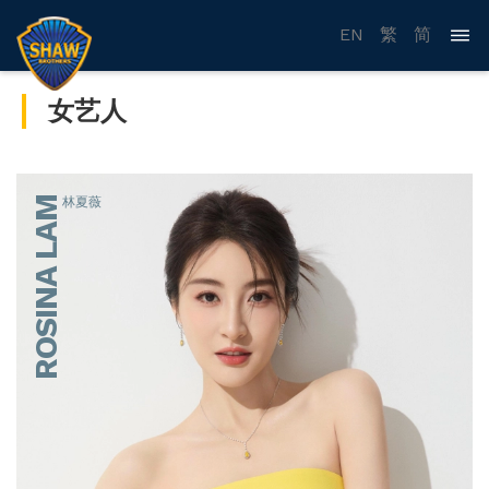
EN
繁
简
女艺人
ROSINA LAM
林夏薇