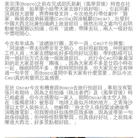
黃宗澤(Bosco)之前在完成邵氏新劇《風華背後》時曾在社
交網講過「如果樂小姐帶大家去旅行就好啦!」，引起同劇
演員很大迴響，齊齊轉發支持，今次他先行帶住劇中「龔
家」兩個表姐弟蘇麗珊(Cecilia)與涂毓麟(Oscar)，出發到
中國大西北玩兼拍攝網上旅遊節目，雖然出現之處均引起哄
動被包圍難以拍攝，但有「波總」帶隊去玩，兩人一樣好似
中獎咁開心。
今次有幸成為「波總旅行團」其中一員，Ceci十分興奮:
「同波總一齊去拍嘢非常之開心，佢好照顧我地，仲照顧埋
工作人員，大家去體驗咗好多唔同好玩活動，學到點樣可以
用一個好玩方式去做一個旅遊節目。」此行令Ceci印象最深
刻的是大家是很有「團魂」，因為大家差不多是廿四小時在
一起，睡眠時間不多，車程時間則很多，但大家完全沒有呻
過一句辛苦，而Bosco還間中看大家有什麼需要，所以今次
Ceci真的有樂而忘返感覺。
至於 Oscar今次有機會跟Bosco去旅行拍節目，事前沒有緊
張只有期待，因為之前拍攝《執法者們》及《風華背後》時
已相處過，但今次感覺似一家人，期間Oscar湊太空人熱，
在《孤獨星球》被形容「地球上最似月球的地方」之青海沙
漠以太空人裝扮示人，他解釋:「扮太空人係拍緊波總做導
演嘅微電影，但我覺得好似係懲罰我多啲，因為波導第一句
就係你瞓低，佢仲扮怪獸襲擊我，但真係好好玩，之前我未
嚟過大西北，好多景點都好靚。」