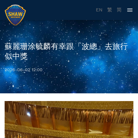
EN
繁
简
蘇麗珊涂毓麟有幸跟「波總」去旅行
似中獎
2026-06-02 12:00