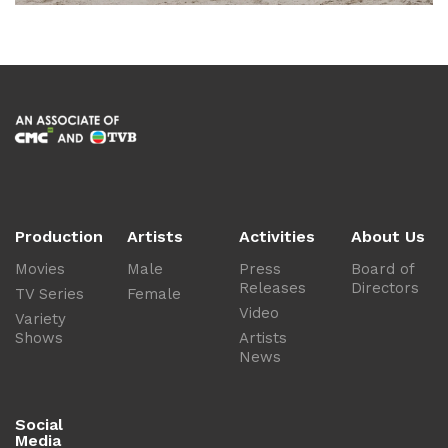
Production
Artists
Activities
About Us
Movies
Male
Press
Board of
Releases
Directors
TV Series
Female
Video
Variety
Shows
Artists
News
Social
Media