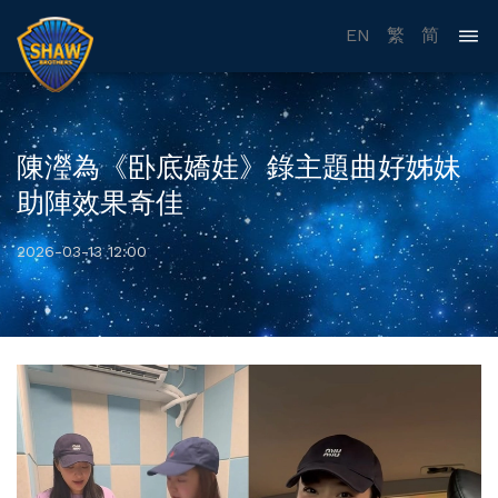
EN
繁
简
陳瀅為《卧底嬌娃》錄主題曲好姊妹
助陣效果奇佳
2026-03-13 12:00