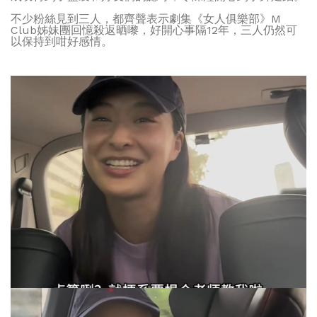
不少粉絲見到三人，都齊聲表示劇集《女人俱樂部》M
Club姊妹團回憶殺返晒嚟，好開心事隔12年，三人仍然可
以保持到咁好感情。