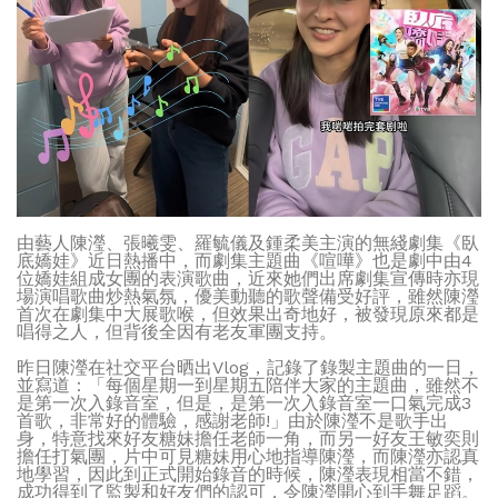
由藝人陳瀅、張曦雯、羅毓儀及鍾柔美主演的無綫劇集《臥
底嬌娃》近日熱播中，而劇集主題曲《喧嘩》也是劇中由4
位嬌娃組成女團的表演歌曲，近來她們出席劇集宣傳時亦現
場演唱歌曲炒熱氣氛，優美動聽的歌聲備受好評，雖然陳瀅
首次在劇集中大展歌喉，但效果出奇地好，被發現原來都是
唱得之人，但背後全因有老友軍團支持。
昨日陳瀅在社交平台晒出Vlog，記錄了錄製主題曲的一日，
並寫道：「每個星期一到星期五陪伴大家的主題曲，雖然不
是第一次入錄音室，但是，是第一次入錄音室一口氣完成3
首歌，非常好的體驗，感謝老師!」由於陳瀅不是歌手出
身，特意找來好友糖妹擔任老師一角，而另一好友王敏奕則
擔任打氣團，片中可見糖妹用心地指導陳瀅，而陳瀅亦認真
地學習，因此到正式開始錄音的時候，陳瀅表現相當不錯，
成功得到了監製和好友們的認可，令陳瀅開心到手舞足蹈。