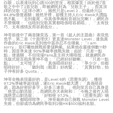
白眼，以表達玩到心跳100的苦況，相當爆笑！由於他7首
歌之中中了2首兒歌，即被網民封為「兒歌王子」，而其演
繹的兒歌《足球小將》，雖然只是Level 2，但最終只以
84.8%僅僅過關；雖然牙煙，卻獲主持人Eric Kwok大讚臨
危不亂：「去到最尾，你真係爭兩粒音就玩完喇！」網民亦
不禁慨嘆：「估唔到兒歌其實都唔係咁容易唱」、「太有技
巧、太有感情反而容易低分」。
坤哥前後中了兩首陳奕迅，第一首《超人的主題曲》表現危
危乎，第二首《十面埋伏》更直達Monster Level，連負責
作曲的Eric Kwok見到他中簽亦忍不住嘆氣：「I am
sorry.」並叮囑他挑戰前要儲夠氣。結果他在最後倒數11秒
時，因音準未達 90%準確率挑戰失敗；由於「只差一點
點」便過關，不但現場Fans及主持大嘆唔抵，就連網民亦
洗版式留言戥吳業坤不值：「已經好好聽喇」、「只差一點
點」、「太可惜了」、「真係唱得好好」、「爭少少，但都
唱得好好」、「聽到我（觀眾）好肉緊」、「其實好勁，拍
子仲有好多 Quota」。
坤哥全晚表現最好的，是Level 6的《思覺失調》，獲得
97.2%準確率超佳績，連Eric Kwok都大讚：「真係唔容
易，因為好密好多字，好多三連音。」他則笑言自己真身是
「慈雲山劉浩龍」，而網民亦大表附和：「今晚之後冇人唔
識慈雲山劉浩龍」、「好勁呀 97.2%」、「《思覺失調》啲
字咁密，都唱得咁準」。坤哥最終自己挑戰 Monster Level
失敗，但卻成功為網民爭取到2個HK$500福利名額。