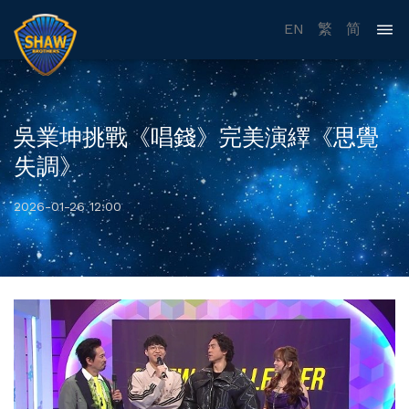
EN
繁
简
吳業坤挑戰《唱錢》完美演繹《思覺
失調》
2026-01-26 12:00