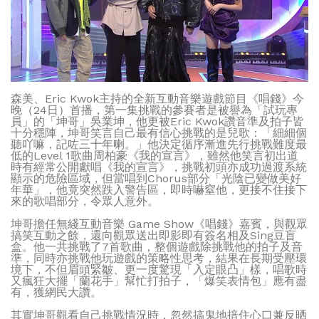
森美、Eric Kwok主持的全新互動音樂遊戲節目《唱錢》今
晚（24日）首播，第一集挑戰的參賽者是被譽為「試玩專
員」的「坤哥」吳業坤，他更被Eric Kwok讚音準及拍子皆
十分穩陣，坤哥笑言自己最有信心挑戰的是兒歌：「細細個
聽吖嘛，記咗三十年喇。」他決定循序漸進先行挑戰難度最
低的Level 1歌曲周柏豪《我的宣言》，雖然他笑言初出道
時有經常公開獻唱《我的宣言》，挑戰初頭亦成功過渡系統
顯示的危險區域，但當唱到Chorus部分「光陰已變做美好
年華」，他竟突然跌入警告區，即時嚇窒他，更接不住接下
來的歌唱部分，令眾人意外。
坤哥擔任無綫互動音樂 Game Show《唱錢》嘉賓，與觀眾
搞笑互動之餘，還向觀眾送出即影即有簽名相及Sing豆盲
盒。他一共挑戰了7首歌曲，整個遊戲除挑戰他的拍子及音
準，同時亦挑戰他玩遊戲的策略性思考，結果在長期受壓環
境下，不但眉頭緊皺、更一度驚現「入定眼凸」樣，唱歌時
又瘋狂大擺「蘭花手」幫忙打拍子，「爆笑表情包」應有盡
有，獲網民大讚。
其實坤哥觀看自己挑戰情況時，忽然搞鬼地揞住心口兼反晒