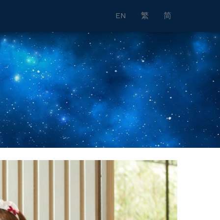
EN
繁
简
」