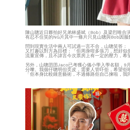
陳山聰近日夥拍好兄弟林盛斌（Bob）及梁烈唯
有忍不住笑的NG片其中一條片只見山聰與Bob因
問到現實生活中兩人可試過一言不合，山聰笑答：
又打趣以對方為目標：「佢周身咁多張刀，想好似
流量宣傳，且不諱言今次票房上有一定的壓力，希
另外，山聰囝囝Jaco已考獲心儀小學入學名額，
分嚟。我個仔聰明但奀皮，需要人管吓佢，希望佢
「佢本身比較鍾意藝術，不過條路佢自己揀啦，我