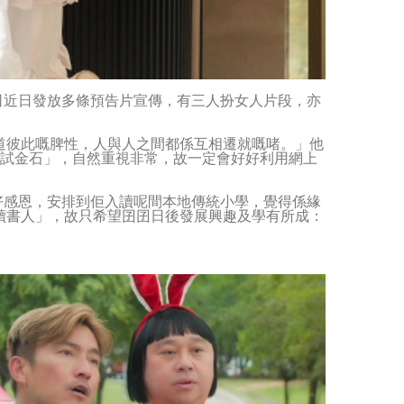
司近日發放多條預告片宣傳，有三人扮女人片段，亦
道彼此嘅脾性，人與人之間都係互相遷就嘅啫。」他
意試金石」，自然重視非常，故一定會好好利用網上
好感恩，安排到佢入讀呢間本地傳統小學，覺得係緣
讀書人」，故只希望囝囝日後發展興趣及學有所成：