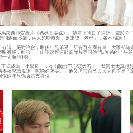
合演馬來西亞賀歲片《媽媽又要嫁》。隨着上映日子逼近，電影公
服飾問題而吵架，兩人愈吵愈兇，更連聲「老母」，各不相讓！
「冇喎，絕對唔會，咁多年兄弟嘞，所有嘢有商有量，大家都知
佢咁有錢，哈哈！」山聰形容這部賀歲片等同他們3兄弟的「生
望一切順順利利。
9月正式成為「小學雞」，令山聰放下心頭大石：「我同太太真係
喺學校學識規矩，呢啲好緊要。」他又坦言自己與太太也不是「
同佢媽咪只係負責支持佢。」