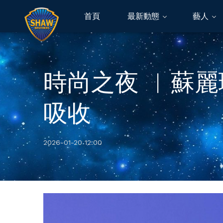
首頁
最新動態
藝人
時尚之夜 ︳蘇
吸收
2026-01-20 12:00