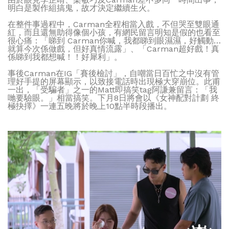
明白是製作組搞鬼，故才決定繼續生火。
在整件事過程中，Carman全程相當入戲，不但哭至雙眼通
紅，而且還無助得像個小孩，有網民留言明知是假的也看至
很心痛：「睇到 Carman你喊，我都睇到眼濕濕，好觸動…
就算今次係做戲，但好真情流露」、「Carman超好戲！真
係睇到我都想喊！！好犀利」。
事後Carman在IG「賽後檢討」，自嘲當日百忙之中沒有管
理好手提的屏幕顯示，以致接電話時出現極大穿崩位。此甫
一出，「受騙者」之一的Matt即搞笑tag阿謙兼留言：「我
哋要驗眼。」相當搞笑。下月8日將會以《女神配對計劃 終
極抉擇》一連五晚將於晚上10點半時段播出。