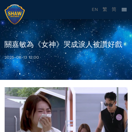
EN
繁
简
關嘉敏為《女神》哭成淚人被讚好戲
2025-08-13 12:00