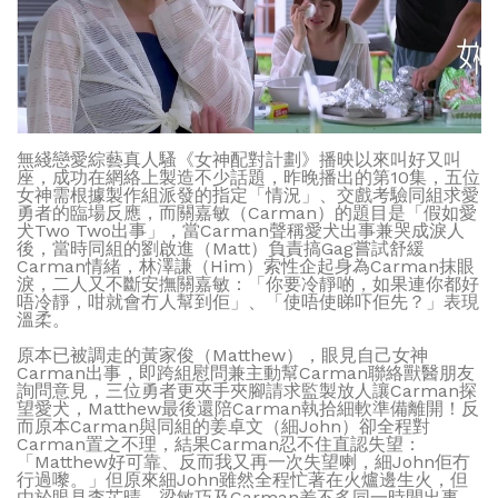
無綫戀愛綜藝真人騷《女神配對計劃》播映以來叫好又叫
座，成功在網絡上製造不少話題，昨晚播出的第10集，五位
女神需根據製作組派發的指定「情況」、交戲考驗同組求愛
勇者的臨場反應，而關嘉敏（Carman）的題目是「假如愛
犬Two Two出事」，當Carman聲稱愛犬出事兼哭成淚人
後，當時同組的劉啟進（Matt）負責搞Gag嘗試舒緩
Carman情緒，林澤謙（Him）索性企起身為Carman抹眼
淚，二人又不斷安撫關嘉敏：「你要冷靜啲，如果連你都好
唔冷靜，咁就會冇人幫到佢」、「使唔使睇吓佢先？」表現
溫柔。
原本已被調走的黃家俊（Matthew），眼見自己女神
Carman出事，即跨組慰問兼主動幫Carman聯絡獸醫朋友
詢問意見，三位勇者更夾手夾腳請求監製放人讓Carman探
望愛犬，Matthew最後還陪Carman執拾細軟準備離開！反
而原本Carman與同組的姜卓文（細John）卻全程對
Carman置之不理，結果Carman忍不住直認失望：
「Matthew好可靠、反而我又再一次失望喇，細John佢冇
行過嚟。」但原來細John雖然全程忙著在火爐邊生火，但
由於眼見李芷晴、梁敏巧及Carman差不多同一時間出事，