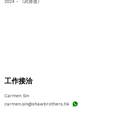
2024 - 《武替道》
工作接洽
Carmen Sin
carmen.sin@shawbrothers.hk