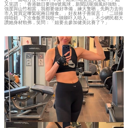
又笑謂：「香港聽日要掛8號風球，新聞話呢個風好強勁，
強度與山竹相當，我都要做好準備，練大隻啲，先夠力去街
市入貨買定嚟緊呢兩日糧食。」好友林子善留言：「二頭操
得唔錯，下次食飯畀我咬一啖睇吓入唔入。」不少網民都大
讚她身材勁弗，笑問：「姐要去參加健美比賽了？」