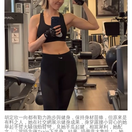
胡定欣一向都有勤力跑步與健身，保持身材苗條，但原來是
有料之人，她在社交網展示健身成果，身穿露腰小背心的她
舉起手臂大騷強勁臂彎，見她手瓜起腱，相當犀利，她配
文：「當唔方便Train下半身，結果...唔覺意大隻咗！」她