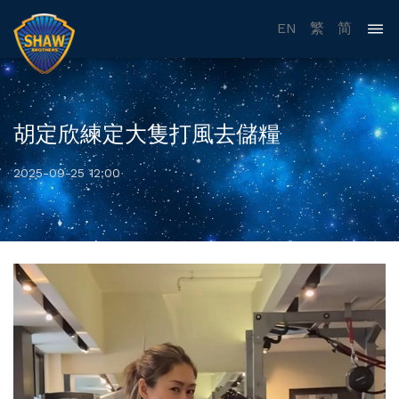
EN
繁
简
胡定欣練定大隻打風去儲糧
2025-09-25 12:00