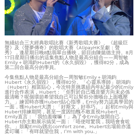
無綫結合三大經典歌唱比賽《新秀歌唱大賽》、《超級巨
聲》及《聲夢傳奇》的歌唱大賽《AlipayHK呈獻：聲
秀》，逢星期日晚8點翡翠台播映，節目由陳懿德主持。8月
17日星期日播出的這集焦點人物是最高分組合——周智敏
Emily＋胡鴻鈞Hubert的《永久損毀》，獲得82分，成為
第二回合最高分的學員。
今集焦點人物是最高分組合—周智敏Emily＋胡鴻鈞
Hubert《永久損毀》，獲得82分。「心靈系導師」胡鴻鈞
（Hubert）相當貼心，今次特意挑選組內年紀最少的Emily
進行合作表演，Hubert：「佢對於自己嘅音樂方向未必係
最清晰？呢個環節希望我自己可以幫佢分擔喺台上面嘅壓
力。」練習時亦獲Hubert貼心指導，Emily努力認真學習的
一面，獲Hubert大讚：「好斯文，好乖巧。」起初Emily與
Hubert排練期間，甚至一度因怕醜不敢直視Hubert，
Emily直言：「我怕羞㗎嘛！」為了令Emily放開自己，
Hubert亦主動展示搞笑一面：「唔使咁驚我，我唔會食咗
你。」鼓勵Emily跳出comfort zone。Hubert出場前亦溫
柔叮囑：「有咩就望住我，I’m with you.」