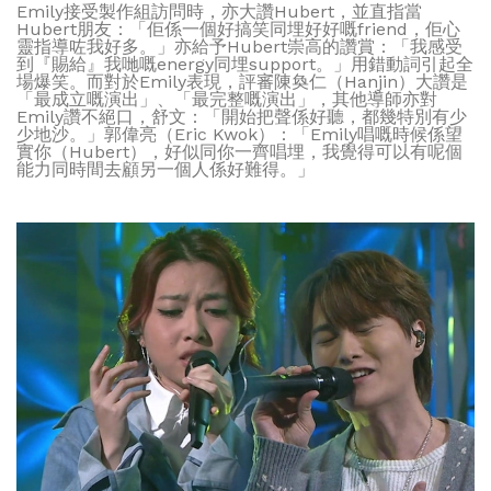
Emily接受製作組訪問時，亦大讚Hubert，並直指當
Hubert朋友：「佢係一個好搞笑同埋好好嘅friend，佢心
靈指導咗我好多。」亦給予Hubert崇高的讚賞：「我感受
到『賜給』我哋嘅energy同埋support。」用錯動詞引起全
場爆笑。而對於Emily表現，評審陳奐仁（Hanjin）大讚是
「最成立嘅演出」、「最完整嘅演出」，其他導師亦對
Emily讚不絕口，舒文：「開始把聲係好聽，都幾特別有少
少地沙。」郭偉亮（Eric Kwok）：「Emily唱嘅時候係望
實你（Hubert），好似同你一齊唱埋，我覺得可以有呢個
能力同時間去顧另一個人係好難得。」