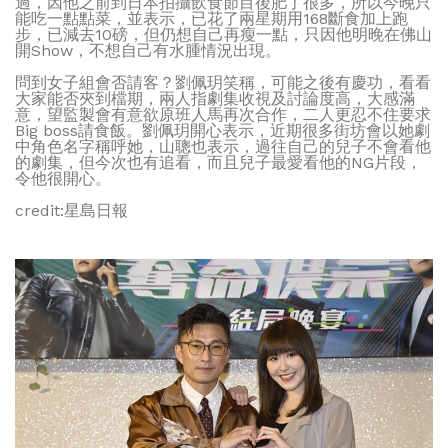
過，因他之前到日本拍攝飲食節目後肥了很多，所以今晚只
能吃一點點菜，並表示，已花了兩星期用168斷食加上跑
步，已減去10磅，但仍想自己再瘦一點，只因他明晚在佛山
開Show，不想自己有水腫情況出現。
問到女子組會否請客？劉佩玥笑稱，可能之後有慶功，看看
大家能否夾到檔期，兩人指劇集收視及討論度高，大感滿
意，望監製會有意欲原班人馬再次合作，二人更忍不住要求
Big boss請食飯。劉佩玥開心表示，近期很多街坊會以她劇
中角色名字稱呼她，山聰也表示，過往自己的兒子不會看他
的劇集，但今次也有追看，而且兒子最愛看他的NG片段，
令他很開心。
credit:星島日報