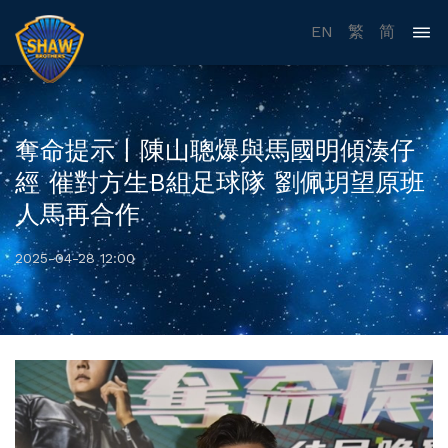
EN
繁
简
奪命提示丨陳山聰爆與馬國明傾湊仔
經 催對方生B組足球隊 劉佩玥望原班
人馬再合作
2025-04-28 12:00