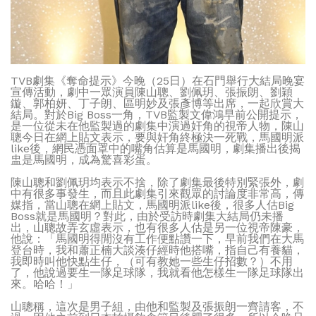
TVB劇集《奪命提示》今晚（25日）在石門舉行大結局晚宴
宣傳活動，劇中一眾演員陳山聰、劉佩玥、張振朗、劉穎
鏇、郭柏妍、丁子朗、區明妙及張彥博等出席，一起欣賞大
結局。對於Big Boss一角，TVB監製文偉鴻早前公開提示，
是一位從未在他監製過的劇集中演過奸角的視帝人物，陳山
聰今日在網上貼文表示，要與奸角終極決一死戰，馬國明派
like後，網民憑面罩中的嘴角估算是馬國明，劇集播出後揭
盅是馬國明，成為驚喜彩蛋。
陳山聰和劉佩玥均表示不捨，除了劇集最後特別緊張外，劇
中有很多事發生，而且此劇集引來觀眾的討論度非常高，傳
媒指，當山聰在網上貼文，馬國明派like後，很多人估Big
Boss就是馬國明？對此，由於受訪時劇集大結局仍未播
出，山聰故弄玄虛表示，也有很多人估是另一位視帝陳豪，
他說：「馬國明得閒沒有工作便點讚一下，早前我們在大馬
登台時，我和蕭正楠大談湊仔經時他搭嘴，指自己有養貓，
我即時叫他快點生仔，（可有教她一些生仔招數？）不用
了，他說過要生一隊足球隊，我就看他怎樣生一隊足球隊出
來。哈哈！」
山聰稱，這次是男子組，由他和監製及張振朗一齊請客，不