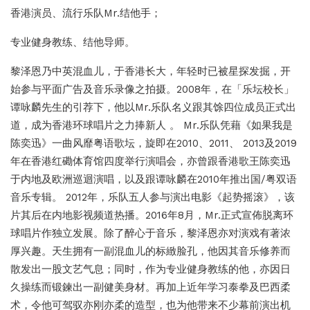
香港演员、流行乐队Mr.结他手；
专业健身教练、结他导师。
黎泽恩乃中英混血儿，于香港长大，年轻时已被星探发掘，开
始参与平面广告及音乐录像之拍摄。2008年，在「乐坛校长」
谭咏麟先生的引荐下，他以Mr.乐队名义跟其馀四位成员正式出
道，成为香港环球唱片之力捧新人 。 Mr.乐队凭藉《如果我是
陈奕迅》一曲风靡粤语歌坛，旋即在2010、2011、 2013及2019
年在香港红磡体育馆四度举行演唱会，亦曾跟香港歌王陈奕迅
于内地及欧洲巡迴演唱，以及跟谭咏麟在2010年推出国/粤双语
音乐专辑。 2012年，乐队五人参与演出电影《起势摇滚》，该
片其后在内地影视频道热播。2016年8月，Mr.正式宣佈脱离环
球唱片作独立发展。除了醉心于音乐，黎泽恩亦对演戏有著浓
厚兴趣。天生拥有一副混血儿的标緻脸孔，他因其音乐修养而
散发出一股文艺气息；同时，作为专业健身教练的他，亦因日
久操练而锻鍊出一副健美身材。再加上近年学习泰拳及巴西柔
术，令他可驾驭亦刚亦柔的造型，也为他带来不少幕前演出机