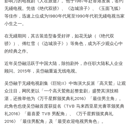
影响力的电视剧《人在旅途》。他于1987年赴香港发展，签约
无綫电视。凭借《绝代双骄》、《边城浪子》、《玉面飞狐》
等佳作，迅速上位成为1980年代尾至1990年代初无綫电视当家
小生之一。
在无綫期间，其古装造型备受好评，如花无缺（《绝代双
骄》）、傅红雪（《边城浪子》）等角色，成为不少观众心中
的经典之作。
近年吴岱融活跃于中国大陆，除拍剧外，亦任职大陆私人企业
顾问。2015年，吴岱融重返无线电视。
吴岱融于无綫电视剧集《巨轮II》中饰演大反派「高天鷲」让观
众注目，网民更以「一个高天鷲救起整套剧」盛赞其演技精
湛，还推举他为《万千星辉颁奖典礼2016》「最佳男主角」。
此角色也使吴岱融首度获提名《TVB 马来西亚星光薈萃颁奖典
礼2016》「最喜爱 TVB 男配角」、《万千星辉颁奖典礼
2016》「最佳男配角」及「最受欢迎电视男角色」。