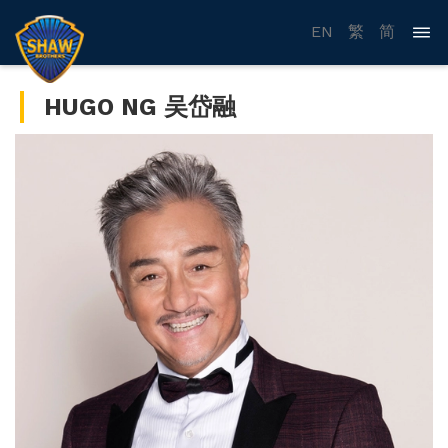
EN
繁
简
HUGO NG 吴岱融