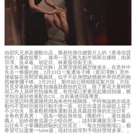
由邵氏兄弟及優酷出品，樂易玲擔任總製片人的《香港信貸
特約：廉政狙擊》，逢周一至五晚九點半翡翠台播映，由黃
宗澤、吳卓羲、胡定欣、林夏薇領銜主演。
女主角屠敏（胡定欣飾）其實背後暗藏悲慘過去，在意外中
失去一條腿的她，2月23日一集遭洛子峰（黃宗澤飾）意外
撞破躲在房間穿戴義肢，似乎不欲身體缺憾被外界得悉的她
怒極掌摑子峰。2月25日，製作組公開相關花絮片段，片段
所見穿著綠色腳套拍攝義肢戲份的定欣，除了要花大量時間
與工作人員研究拍攝角度，有些場口更要屈起膝頭拍攝，務
求拍出最好效果配合CG，台前幕後同樣專業。
定欣受訪時透露雖然因為角色性格關係，平時無論跑步或走
動均不需特別展現行動不便一面，但定欣還是在細節上花了
不少功夫，靠著觀察殘疾運動員及其義肢替身的生活日常，
令角色更真實：「因為一啲起身坐低（嘅動作），著住義肢
嘅人，始終都會流露少少唔自然。」談到掌摑黃宗澤一幕，
以往有不少掌摑戲經驗的定欣笑言：「每次拍呢啲場口，都
希望可以盡量一take過，唔好出錯等對手唔好受咁多掌。」