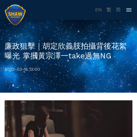
EN
繁
简
廉政狙擊｜胡定欣義肢拍攝背後花絮
曝光 掌摑黃宗澤一take過無NG
2023-03-15 12:00