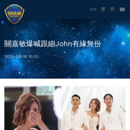
EN
繁
简
關嘉敏爆喊跟細John有緣無份
2025-09-16 12:00