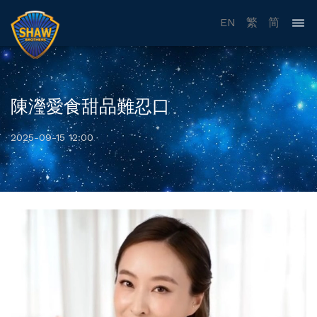
EN
繁
简
陳瀅愛食甜品難忍口
2025-09-15 12:00