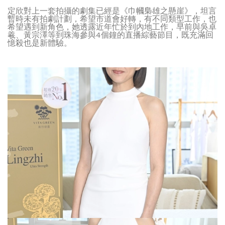
定欣對上一套拍攝的劇集已經是《巾幗梟雄之懸崖》，坦言
暫時未有拍劇計劃，希望市道會好轉，有不同類型工作，也
希望遇到新角色，她透露近年忙於到內地工作，早前與吳卓
羲、黃宗澤等到珠海參與4個鐘的直播綜藝節目，既充滿回
憶殺也是新體驗。