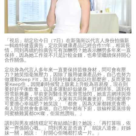
「視后」胡定欣今日（7日）在新蒲崗以代言人身份拍攝新
一輯維特健靈廣告，定欣與健康產品已經合作11年，相當長
情，問到再續約拍廣告可有加酬勞？她表示酬勞多年來一直
保持，因為她工作並不只是計較金錢，也希望繼續保持開心
合作關係。
定欣身為代言人多年來一直要保持苗條身材，問可會有壓
力？她笑指毫無壓力，因除了服用健康產品外，自己也努力
做運動Keep Fit，加上現時拍劇未如以往那麼密，反而更加
要Keep住，因開劇時候腎上腺素上升較為容易瘦，現在則
要好好平衡飲食，以及多運動好似健身、打網球等。講到有
滑雪新興趣，早前更與醫生男友滑雪放閃，她直言網球與滑
雪也是受男友感染而學，大家有共同興趣更好。問到蜜運中
可要擔心幸福肥？她笑說：「都會，因為大家都鍾意食嘢，
有人陪當然會食多啲。自己間中都有下廚，豉椒榨菜蒸排骨
同蜜糖雞翼都OK㗎，佢當然讚啦。」
講到與男友感情穩定可有結婚計劃？她說：「再打算啦，依
家一齊係開心嘅。」問到男友是否過了「胡說八道會」好姊
妹一關，她說：「好開心佢哋都打成一片。」