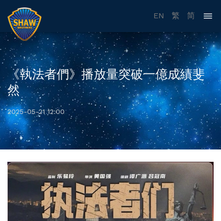
EN
繁
简
《執法者們》播放量突破一億成績斐
然
2025-05-21 12:00