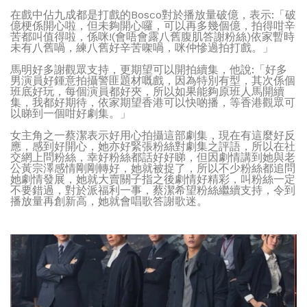
在戲中佔九成都是打戲的Bosco對於播放量破億，表示:「破
億梗係開心啦，但未夠開心囉，可以再多幾個億，拍得咁辛
苦都叫值得啦，係咪!(會唔會露八舊腹肌答謝粉絲)依家暫時
未有八舊喎，練八舊好辛苦㗎喎，咪仲慘過拍打戲。」
馬明好多謝觀眾支持，更期望可以開拍續集，他說:「好多
男演員好鍾意拍攝警匪題材嘅戲，因為特別有型，其次係個
班底好玩，每個演員都好夾，所以如果能夠原班人馬開續
集，我都好期待，依家期望香港可以快啲播，等香港觀眾可
以睇到一個咁好劇集。」
女主角之一蔡潔表示好用心拍攝這部劇集，現在有這麼好反
應，感到好開心，她亦好緊張粉絲對劇集之評語，所以在社
交網上問粉絲，幸好粉絲都話好好睇，但因劇情講到她與老
公黃宗澤感情剛剛轉好，她就被捉了，所以不少粉絲都追問
她劇情發展，她就大賣關子指之後劇情好精彩，叫粉絲一定
不要錯過，對於派福利一事，蔡潔希望粉絲繼續支持，令到
播放量再創新高，她就會唱歌答謝歌迷。