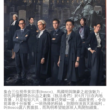
集合三位視帝黃宗澤(Bosco)、馬國明與陳豪之超強魅力，
邵氏與優酷聯合出品之劇集《執法者們》於5月7日在內地
首播，只是短短六天，播放量已突破一億，成績斐然，令台
前幕後十分振奮，一班熱捧的粉絲，則期待演員大派福利，
叫Bosco露八舊腹肌，而馬明希望能原班人馬開拍續集。