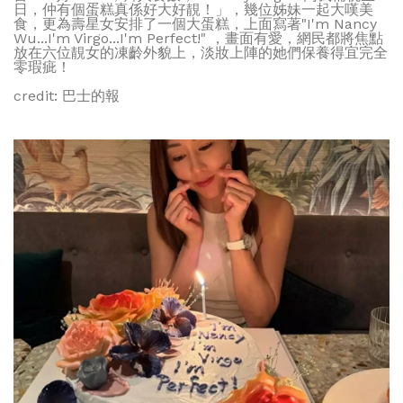
日，仲有個蛋糕真係好大好靚！」，幾位姊妹一起大嘆美
食，更為壽星女安排了一個大蛋糕，上面寫著"I'm Nancy
Wu...I'm Virgo...I'm Perfect!" ，畫面有愛，網民都將焦點
放在六位靚女的凍齡外貌上，淡妝上陣的她們保養得宜完全
零瑕疵！
credit: 巴士的報