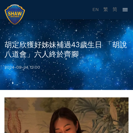
EN
繁
简
胡定欣獲好姊妹補過43歲生日 「胡說
八道會」六人終於齊腳
2024-09-24 12:00