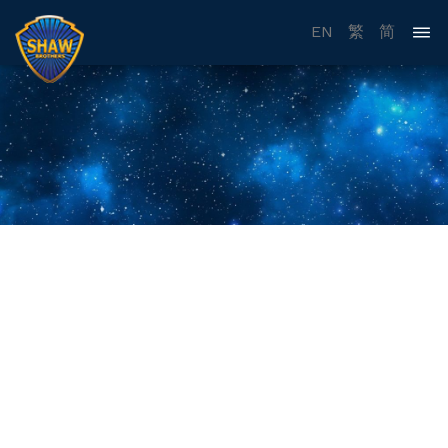
EN
繁
简