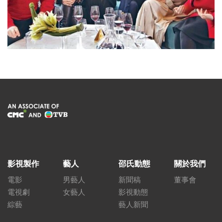
影視製作
藝人
邵氏動態
關於我們
電影
男藝人
新聞稿
董事會
電視劇
女藝人
影視動態
綜藝
藝人新聞