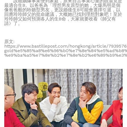
說罷姻緣事業便到家庭，原來自言事業心重的靚湯竟是
最適合生B。以爸爸為「理想男友原型的她，大爆馬明是個
像爸爸般的聆聽型男友，更說婚後生B可能會選擇引退，以
回應玲玲師父的批命建議，大概她已找到理想對象吧！至於
玲玲師父如何預測各人的生B命，大家就要收看《師父有
請》了。
原文:
https://www.bastillepost.com/hongkong/article/793
gold%e5%85%a8%e6%96%b0%e7%8e%84%e5%ad%b8
%e9%ba%a5%e7%8e%b2%e7%8e%b2%e6%89%b9%e3%