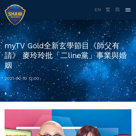
EN
繁
简
myTV Gold全新玄學節目《師父有
請》 麥玲玲批「二line黨」事業與婚
姻
2021-02-10 12:00