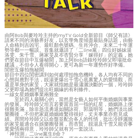
由阿Bob與麥玲玲主持的myTV Gold全新節目《師父有請》
請來不同的演藝界好友，以玄學角度傾盡最貼身話題，由藝
人命格到吉凶宅、最旺顏色號碼、生肖沖合、未來二十年運
勢等都一一暢談。首集就邀請了「二line黨」四位好姊妹湯
洛雯、朱千雪、蔣家旻及岑杏賢分享「嫁得好」的定義，她
們更在節目中互爆秘聞，加上阿Bob語錄玲玲師父即場批命
建議，不但令人看得開心，更可為新一年運勢作好準備。
閨密互爆拍拖秘聞
節目中四位閨密講到如何處理拍拖危機時，各人均有不同的
心態與應對手法，靚湯更爆出千雪心底裏驚人的愛情觀，而
還是單身的家旻，大家就指她是最瀟灑決斷的一個，玲玲師
父更即場為她們提出旺姻緣的有利條件。
一線女星婚姻事業兩難全
至於四人最關心的，當然是女藝人如何平衡婚姻與事業
的發展。玲玲師父坦言若要當首屈一指的紅星，婚姻路上便
很難美滿，除非急流勇退如關詠荷、郭藹明等，她們淡出娛
樂圈後，不但把家庭婚姻維繫得很好，丈夫事業亦愈見成
績。席間玲玲師父以命盤並配合各人的性情，批出冷靜灑脫
的家旻最適合在娛樂圈發展，而杏賢、靚湯及千雪又能否事
業愛情兩得意，玲玲師父就有另一套說法。
「神預測」二line黨生B命？