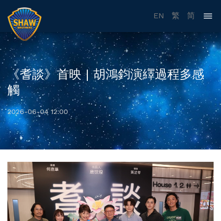
EN
繁
简
《耆談》首映 | 胡鴻鈞演繹過程多感
觸
2026-06-04 12:00