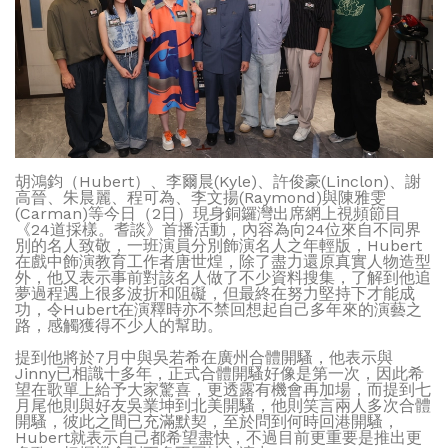
胡鴻鈞（Hubert）、李爾晨(Kyle)、許俊豪(Linclon)、謝
高晉、朱晨麗、程可為、李文揚(Raymond)與陳雅雯
(Carman)等今日（2日）現身銅鑼灣出席網上視頻節目
《24道採樣。耆談》首播活動，內容為向24位來自不同界
別的名人致敬，一班演員分別飾演名人之年輕版，Hubert
在戲中飾演教育工作者唐世煌，除了盡力還原真實人物造型
外，他又表示事前對該名人做了不少資料搜集，了解到他追
夢過程遇上很多波折和阻礙，但最終在努力堅持下才能成
功，令Hubert在演釋時亦不禁回想起自己多年來的演藝之
路，感觸獲得不少人的幫助。
提到他將於7月中與吳若希在廣州合體開騷，他表示與
Jinny已相識十多年，正式合體開騷好像是第一次，因此希
望在歌單上給予大家驚喜，更透露有機會再加場，而提到七
月尾他則與好友吳業坤到北美開騷，他則笑言兩人多次合體
開騷，彼此之間已充滿默契，至於問到何時回港開騷，
Hubert就表示自己都希望盡快，不過目前更重要是推出更