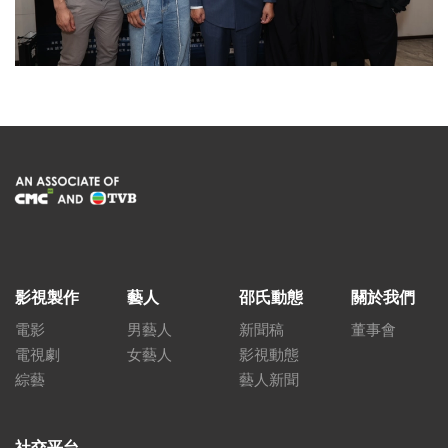
影視製作
藝人
邵氏動態
關於我們
電影
男藝人
新聞稿
董事會
電視劇
女藝人
影視動態
綜藝
藝人新聞
社交平台