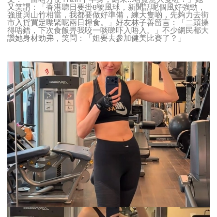
又笑謂：「香港聽日要掛8號風球，新聞話呢個風好強勁，
強度與山竹相當，我都要做好準備，練大隻啲，先夠力去街
市入貨買定嚟緊呢兩日糧食。」好友林子善留言：「二頭操
得唔錯，下次食飯畀我咬一啖睇吓入唔入。」不少網民都大
讚她身材勁弗，笑問：「姐要去參加健美比賽了？」