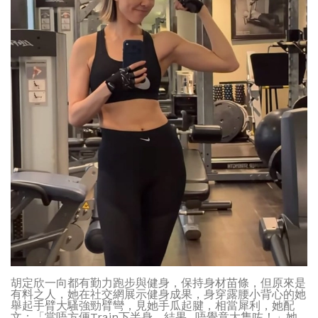
胡定欣一向都有勤力跑步與健身，保持身材苗條，但原來是
有料之人，她在社交網展示健身成果，身穿露腰小背心的她
舉起手臂大騷強勁臂彎，見她手瓜起腱，相當犀利，她配
文：「當唔方便Train下半身，結果...唔覺意大隻咗！」她