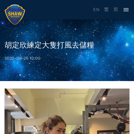
EN
繁
简
胡定欣練定大隻打風去儲糧
2025-09-25 12:00