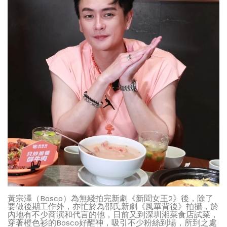
黃宗澤（Bosco）為無綫拍完新劇《新聞女王2》後，除了
要做後期工作外，亦忙於為邵氏新劇《風華背後》拍攝，於
內地有不少商演和代言的他，日前又到深圳湘菜食店試菜，
穿著橙色衫的Bosco好醒神，吸引不少粉絲到場，所到之處