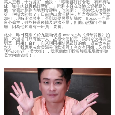
萬人空巷，十分墟冚，他說：「啲嘢都好好食嘅，有辣有唔
辣，啲牛肉就真係好新鮮。」問到本身在香港投資餐廳的
他，會否計劃到內地開食肆時，他笑謂：「香港都未搞得掂
呀！仲喺大陸搞？」日前他出席活動時，坦言餐廳舖位面臨
加租，現時正洽談中，否則就要另覓新舖位，Bosco一向是
良心僱主，雖然捱過疫情及經濟不景，但他仍然堅守住餐
廳，因為他知道有一班員工要養。
此外，昨日有網民於九龍塘偶遇Bosco正為《風華背後》拍
攝，不過場口只有他一人，故很快便拍完，談到今次再與汪
明荃（阿姐）合作，向來與阿姐關係甚好的他，坦言會照顧
對方：「我應承咗會煲湯畀佢飲添呀！今次有阿姐，又有我
阿爸John哥（姜大衛），我呢個做仔嘅當然喺現場做佢哋
嘅大內總管啦！」