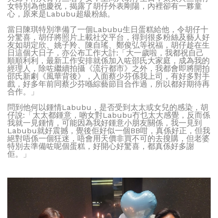
女特別為他慶祝，揭露了胡仔外表剛陽，內裡卻有一夥童
心，原來是Labubu超級粉絲。
當日陳琪特別準備了一個Labubu生日蛋糕給他，令胡仔十
分驚喜，胡仔將照片上載社交平台，得到很多粉絲及藝人好
友如胡定欣、姚子羚、陳自瑤、鄭俊弘等祝福，胡仔趁在生
日這個大日子，亦公布工作大計:「大一歲啦，我都祝自己
順順利利，最新工作安排就係加入咗邵氏大家庭，成為我的
經理人，除咗繼續拍攝《流行都市》之外，我都會即將開拍
邵氏新劇《風華背後》，入面蔡少芬係我上司，有好多對手
戲，好多年前同蔡少芬喺綜藝節目合作過，所以都好期待再
合作。」
問到他何以鍾情Labubu，是否受到太太或女兒的感染，胡
仔說:「太太都鍾意，啲女對Labubu冇乜太大感覺，反而係
我就一見鍾情，可能因為我好鍾意小朋友關係，我一見到
Labubu就好震撼，覺後佢好似一個BB咁，真係好正，但我
絕對唔係一個狂迷，唔會用天價非買不可的去搜購，但老婆
特別去準備咗呢個蛋糕，好開心好驚喜，都真係好多謝
佢。」