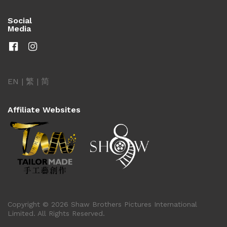
Social
Media
EN
|
繁
|
简
Affiliate Websites
Copyright © 2026 Shaw Brothers Pictures International
Limited. All Rights Reserved.