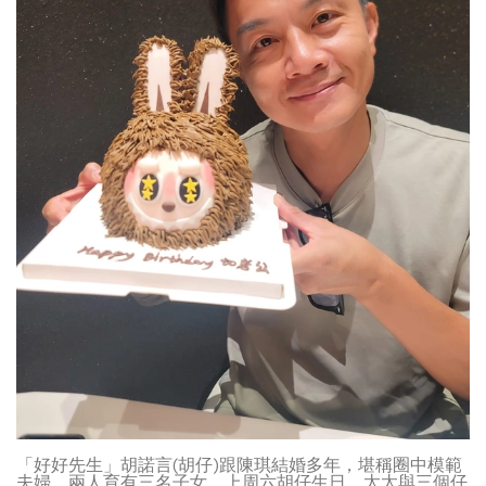
「好好先生」胡諾言(胡仔)跟陳琪結婚多年，堪稱圈中模範
夫婦，兩人育有三名子女，上周六胡仔生日，太太與三個仔