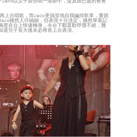
Jaco以父子裝合唱一環節中，提及跟已逝的爸爸
再上台唱歌，而Jaco更搞笑地自我編排歌單，要跟
aco雖然人仔細細，但表現十分淡定，雖然單靠記
，兩度在台上快速轉身，令台下觀眾歡呼聲不絕，難
為知道兒子長大後未必再肯上台表演。