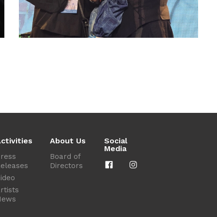
ctivities
About Us
Social
Media
ress
Board of
eleases
Directors
ideo
rtists
News