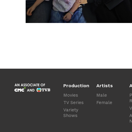
Production
Artists
A
Movies
Male
P
R
TV Series
Female
V
Variety
Shows
A