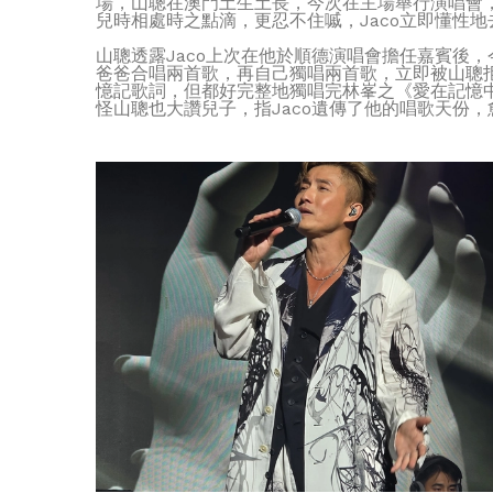
場，山聰在澳門土生土長，今次在主場舉行演唱會，
兒時相處時之點滴，更忍不住嘁，Jaco立即懂性
山聰透露Jaco上次在他於順德演唱會擔任嘉賓後，
爸爸合唱兩首歌，再自己獨唱兩首歌，立即被山聰拒
憶記歌詞，但都好完整地獨唱完林峯之《愛在記憶中
怪山聰也大讚兒子，指Jaco遺傳了他的唱歌天份