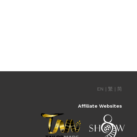
EN
|
繁
|
简
Affiliate Websites