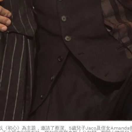
《初心》為主題，邀請了蔡潔、5歲兒子Jaco及侄女Aman