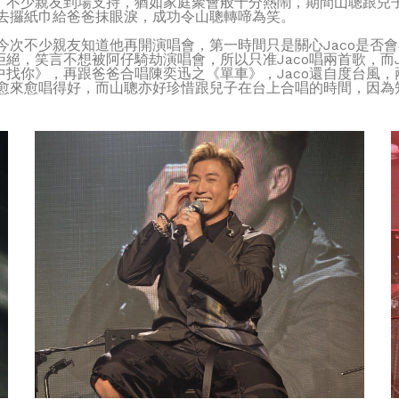
不少親友到場支持，猶如家庭聚會般十分熱鬧，期間山聰跟兒子
地去攞紙巾給爸爸抹眼淚，成功令山聰轉啼為笑。
今次不少親友知道他再開演唱會，第一時間只是關心Jaco是否會
絕，笑言不想被阿仔騎劫演唱會，所以只准Jaco唱兩首歌，而J
找你》，再跟爸爸合唱陳奕迅之《單車》，Jaco還自度台風
，愈來愈唱得好，而山聰亦好珍惜跟兒子在台上合唱的時間，因