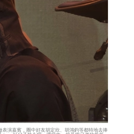
da做表演嘉賓，圈中好友胡定欣、胡鴻鈞等都特地去捧