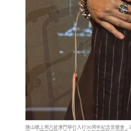
陳山聰上周六於澳門舉行入行30周年紀念音樂會，以