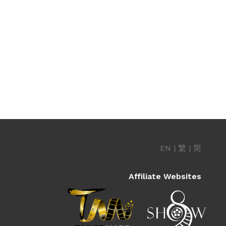
EN
|
繁
|
简
Affiliate Websites