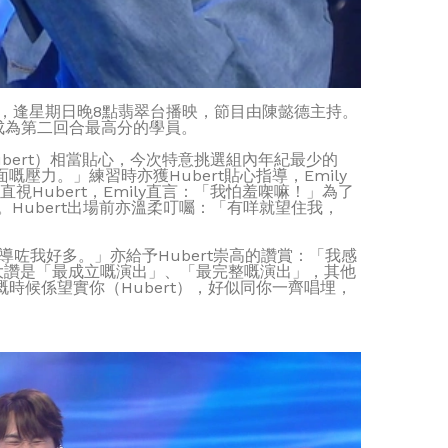
》，逢星期日晚8點翡翠台播映，節目由陳懿德主持。
，成為第二回合最高分的學員。
ubert）相當貼心，今次特意挑選組內年紀最少的
壓力。」練習時亦獲Hubert貼心指導，Emily
視Hubert，Emily直言：「我怕羞㗎嘛！」為了
ne。Hubert出場前亦溫柔叮囑：「有咩就望住我，
靈指導咗我好多。」亦給予Hubert崇高的讚賞：「我感
in）大讚是「最成立嘅演出」、「最完整嘅演出」，其他
唱嘅時候係望實你（Hubert），好似同你一齊唱埋，