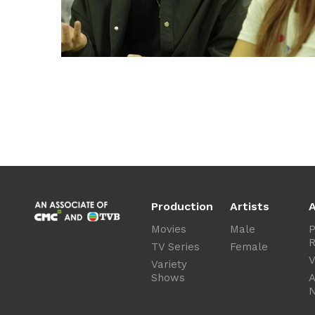
Production
Artists
A
Movies
Male
P
R
TV Series
Female
V
Variety
Shows
A