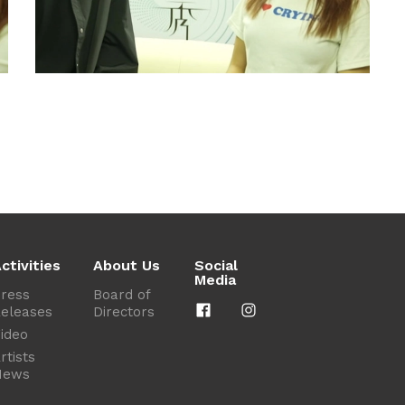
ctivities
About Us
Social
Media
ress
Board of
eleases
Directors
ideo
rtists
News