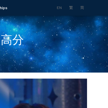
EN
繁
简
hips
最高分