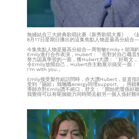
無綫結合三大經典歌唱比賽《新秀歌唱大賽》、《超
8月17日星期日播出的這集焦點人物是最高分組合——
今集焦點人物是最高分組合—周智敏Emily＋胡鴻鈞
Emily進行合作表演，Hubert：「佢對於自己
努力認真學習的一面，獲Hubert大讚：「好斯文，好
令Emily放開自己，Hubert亦主動展示搞笑一面：
I’m with you.」
Emily接受製作組訪問時，亦大讚Hubert，並直
受到『賜給』我哋嘅energy同埋support。」
導師亦對Emily讚不絕口，舒文：「開始把聲係好聽，
我覺得可以有呢個能力同時間去顧另一個人係好難