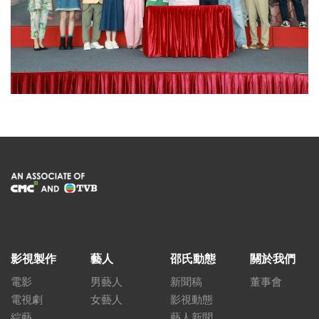
影視製作
藝人
邵氏動態
關於我們
電影
男藝人
新聞稿
董事會
電視劇
女藝人
影視動態
綜藝
藝人新聞