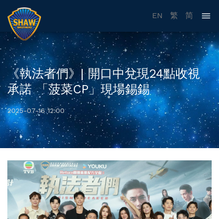
EN
繁
简
《執法者們》| 開口中兌現24點收視
承諾 「菠菜CP」現場錫錫
2025-07-16 12:00