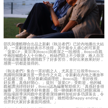
邵氏與優酷聯合出品之新劇《執法者們》已於內地播出大結
局，一眾劇迷紛紛表示不捨得，其中最令人虐心的可算是
「菠菜CP」黃宗澤(Bosco)與蔡潔之一段感情，Bosco在戲
中兩段喊戲令人十分揪心，粉絲們賠上不少眼淚，兩人自言
拍攝這幾場重要感情戲下了好多苦功，幸好出來效果好好，
感覺一切都是值得的。
《執法者們》集合一眾好戲之人，尤其是三位視帝Bosco、
馬國明與陳豪首度一齊合作之火花，令新劇在內地之播放率
已超越三億， 對於新劇成績理想，Bosco說:「有好收視、
好反應，真係好開心。」提到「菠菜CP」受歡迎，他的喊
戲被讚演繹得好好，Bosco認為編審幫助很大:「真係好多得
編審，寫得個劇本好有畫面，我一睇個劇本就已經眼濕濕，
而臨場跟導演同戲中老婆蔡潔排練時加咗好多功課落去，令
成件事好完整，出嚟效果好好，雖然唔係happy ending，
但畀到大家好多畫面同感情。」