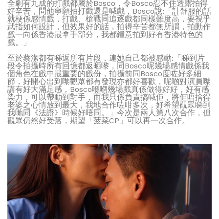
全劇有九成的打戲都屬於Bosco，令Bosco忍不住透露拍得
好辛苦，問他寧願拍打戲還是喊戲，Bosco說:「計舒服的話
就梗係感情戲，打戲、槍戰同追逐戲都同樣難度高，要視乎
武指如何設計，但效果好的話，拍得辛苦都無所謂，拍動作
戲一向係香港最拿手部分，我都鍾意拍到好有香港特色的
戲。」
至於蔡潔都有睇返所有片段，連她自己都被感動:「睇到片
段令拍攝時所有回憶都返晒嚟，同Bosco呢幾場感情戲係我
個角色在戲中最重要的戲份，拍攝前同Bosco度咗好多細
節，好開心出到嚟觀眾都有發現亦都好喜歡，呢啲對演員嚟
講有好大滿足感，Bosco喺嗰幾場戲真係做得好好，好有感
染力，可以帶動到對手，而我只係負責搞喊佢，將佢唔捨得
老婆之心情放到最大，我地合作咗咁多次，好希望觀眾睇到
我哋同《法證》時候好唔同。」今次是兩人第八次合作，但
觀眾仍然好受落，期望「菠菜CP」可以再一次合作。