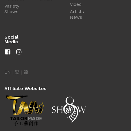
Video
Variety
Shows
Artists
News
Social
Media
EN
|
繁
|
简
Affiliate Websites