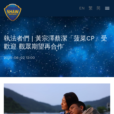
EN
繁
简
執法者們 | 黃宗澤蔡潔「菠菜CP」受
歡迎 觀眾期望再合作
2025-06-02 12:00