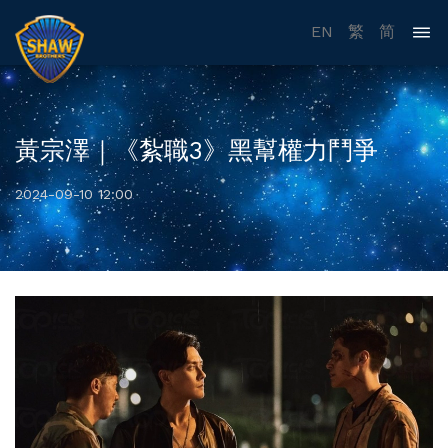
EN
繁
简
黃宗澤｜《紮職3》黑幫權力鬥爭
2024-09-10 12:00