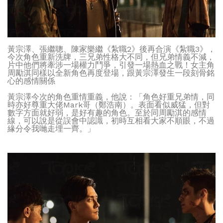
黃宗澤、張繼聰、陳家樂繼《紮職2》後再合演《紮職3》，
今次角色重新洗牌，三兄弟性格大不同，但兄弟情義不減，
片中他們將牽涉一場權力鬥爭，引發一場熱血之戰！女主角
周勵淇同樣以全新角色再度登場，跟黃宗澤發生一段刻骨銘
心的感情關係
黃宗澤今次的角色重情重義，他說：「角色好重兄弟情，同
時亦好尊重大佬Mark哥（鄭浩南）。表面看似威猛，但對
數字方面就好弱，是好有趣的角色。至於同周勵淇的感情
線，可以說是從誤會中認識，初時互相看大家不順眼，不過
緣分令我哋走埋一齊。」