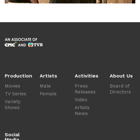
Production
Artists
Activities
About Us
Movies
Male
Press
Board of
Releases
Directors
TV Series
Female
Video
Variety
Shows
Artists
News
Social
Media