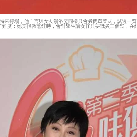
明特來撐場，他自言與女友湯洛雯同樣只會煮簡單菜式，試過一齊煎
了難度；她笑指教烹飪時，會對學生講女仔只要識煮三個餸，在