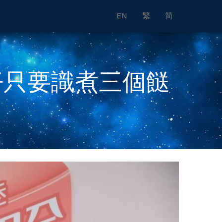
EN
繁
简
仔只要識煮三個餸