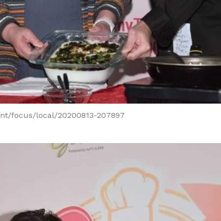
nt/focus/local/20200813-207897