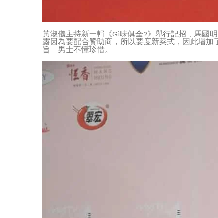
黃淑儀主持新一輯《Gi味俱全2》舉行記招，馬國
露因為要配合贊助商，所以要度新菜式，因此增加
旨，男士不懂珍惜。