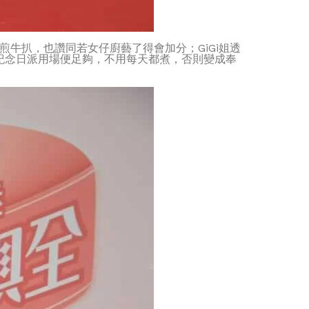
牛扒，也讚同若女仔廚藝了得會加分；GiGi姐透
紀念日派用場便足夠，不用每天都煮，否則變成奉