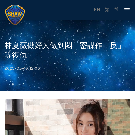
EN
繁
简
林夏薇做好人做到悶 密謀作「反」
等復仇
2023-08-10 12:00