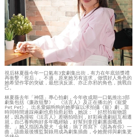
視后林夏薇今年一口氣有3套劇集出街，有力在年底頒獎禮
再衝擊「視后」。不過，原來她另有追求，做慣好人角色的
她希望作零的突破，最想演反派、亦正亦邪的角色，挑戰自
己。
林夏薇去年「神隱」專心拍劇，今年收成期一口氣推出3部
劇集包括《廉政狙擊》、《法言人》及正在播出的《寵愛
Pet Pet》。出名愛錫狗狗的她夢寐以求拍攝《寵》劇，當
時同時間連踩兩劇也愈拍愈起勁，她說：「好想拍寵物題
材，因為撞咗《法言人》差啲拍唔到，好彩兩邊劇組互相遷
就，自己養狗狗好多年嘅經驗，好幫到拿捏劇裏面嘅感
覺。」她又指因為愛犬「金豬」病了而寫下《因為有你》一
曲，該曲最後獲監製錄用成為劇集插曲，令她覺得與劇集更
添緣分。