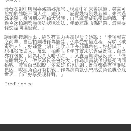
薇薇在劇中與周嘉洛譜姊弟戀，現實中卻未曾試過，笑言可
趁拍劇體驗不同人生，她說：「感覺幾特別幾新鮮，未試過
姊弟戀，身邊朋友都係大過我，自己鍾意成熟穩重啲嘅，不
過今次拍劇都顛覆咗我嘅諗法，年齡差距唔係問題，最重要
係交流同埋感覺。」
講到劇接劇推出，絕對有實力再贏視后？她說：「獎項就言
之尚早，自己拍劇唔係為攞獎，係享受拍攝過程，有睇《破
毒強人》，好鍾意（胡）定欣亦正亦邪嘅角色，好想試下，
想挑戰做壞人、反派。拍劇咁多年其實未試過做反派，自己
亦冇包袱，因為我真人唔係咁。」又直言期待做反派：「做
咗咁耐好人，做反派反差會好大，作為演員就係想接受唔同
挑戰，豐富自己閱歷，依家好多復仇劇，反派都係有佢哋嘅
原因，呢種角色好有挑戰，作為演員就係想感受角色嘅心底
世界，自己好享受呢樣野。」
Credit: on.cc