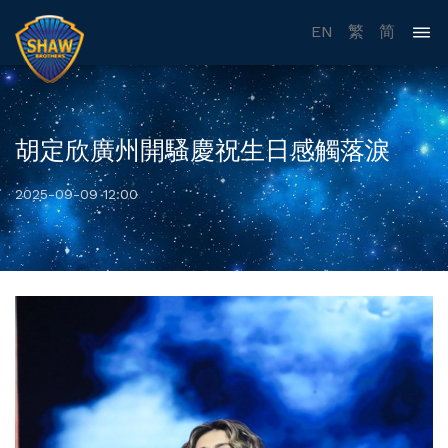
EN
繁
简
胡定欣廣州開騷慶祝生日感觸落淚
2025-09-09 12:00