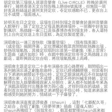
胡定欣第三場個人巡迴音樂會《Live CIRCLE》昨晚於廣州
舉行，雖然香港天文台預告晚上懸掛8號風球，但無阻一班
好友及粉絲遠赴廣州支持定欣，令定欣感動不已，更在台上
泣不成聲，場面感人。
於明天生日之定欣，這場生日特別場之音樂會於廣州音樂唐
人館舉行，除了定欣之父母及胞弟捧場外，一班圈中好友如
劉佩玥、馬德鐘一家三口及張彥博亦有到場支持，各人還特
別上台向定欣送上生日蛋糕，為定欣製造驚喜。
演唱會以一連三首快歌《隆重登場》、《我有我美麗》、
《成全我》揭開序幕，定欣潛藏於觀眾席間勁歌熱舞出場，
炒熱現場氣氛，其後定欣唱到出道第一部劇集《衝上雲霄》
主題曲《歲月如歌》時，在戲中飾演定欣哥哥之馬德鐘上台
獻花，還即興跟定欣合唱，將現場氣氛推上高峰。
演唱會主題是定欣二十多年演藝生涯心路歷程，期間唱出一
系列她演出過之劇集歌曲時，定欣已經感觸哽咽，但當看到
台下弟弟向她豎起手指公時，定欣之眼淚就再忍不住如缺堤
般湧出來，在台上泣不成聲，觀眾不停的叫喊支持她，定欣
解釋自加入娛樂圈後跟家人分開住，家人都不知她多年來為
了演戲及唱歌付出幾多努力與心血，才得到現在的成績，當
看到首次欣賞她演唱會之弟弟豎起手指公時，知道弟弟原來
都感受到她的努力，情緒就一下子爆發了。
演唱會表演嘉賓是譚俊彥（Shaun），這對「七爺配久哥」
之組合，合唱了劇集《尋夢琴澳》插曲《靈魂人物》，
Shaun再獨唱了《與我常在》，觀眾都驚嘆Shaun原來都