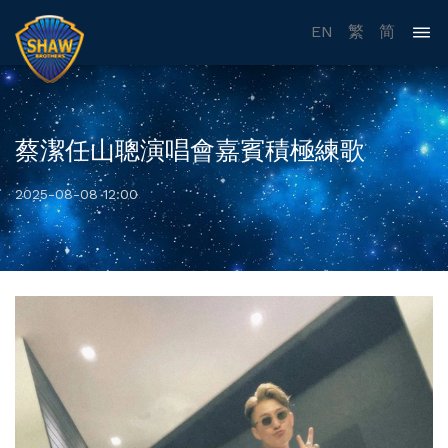
EN
繁
简
蔡潔任山聰演唱會嘉賓積極練歌
2025-08-08 12:00