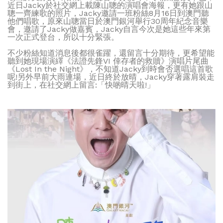
近日Jacky於社交網上載陳山聰的演唱會海報，更有她跟山
聰一齊練歌的照片，Jacky邀請一班粉絲8月16日到澳門聽
他們唱歌，原來山聰當日於澳門銀河舉行30周年紀念音樂
會，邀請了Jacky做嘉賓，Jacky自言今次是她這些年來第
一次正式登台，所以十分緊張。
不少粉絲知道消息後都很雀躍，還留言十分期待，更希望能
聽到她現場演繹《法證先鋒VI 倖存者的救贖》演唱片尾曲
《Lost In the Night》，不知道Jacky到時會否選唱這首歌
呢!另外早前大雨連場，近日終於放晴，Jacky穿著露肩裝走
到街上，在社交網上留言:「快啲晴天啦!」