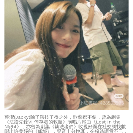
蔡潔(Jacky)除了演技了得之外，歌藝都不錯，曾為劇集
《法證先鋒VI 倖存者的救贖》演唱片尾曲《Lost In the
Night》，亦曾為劇集《執法者們》收視好而在社交網找數
唱出許美靜的《傾城》，聲音十分悅耳，令粉絲讚賞不已，