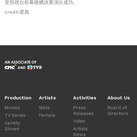
並預祝台前幕後總決賽演出成功。
credit:星島
Production
Artists
Activities
About Us
Movies
Male
Press
Board of
Releases
Directors
TV Series
Female
Video
Variety
Shows
Artists
News