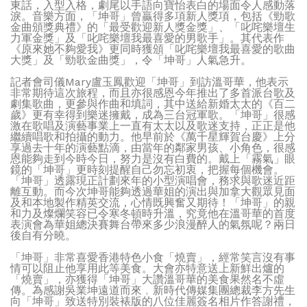
東話，入型入格，劇尾以手語向寶怡表白的場面令人感動落
淚。音樂方面，「坤哥」曾贏得多項新人獎項，包括《勁歌
金曲頒獎典禮》的「最受歡迎新人獎金獎」、「叱咤樂壇生
力軍金獎」及「叱咤樂壇我最喜愛的男歌手」。其代表作
《原來她不夠愛我》更同時獲頒「叱咤樂壇我最喜愛的歌曲
大獎」及「勁歌金曲獎」，令「坤哥」人氣急升。
記者會司儀Mary盧玉鳳歡迎「坤哥」到訪溫哥華，他表示
非常期待這次旅程，而且亦很感恩今年推出了多首派台歌及
劇集歌曲，更參與作曲和填詞，其中送給新婚太太的《百二
歲》更有幸得到樂迷擁戴，成為三台冠軍歌。「坤哥」很感
激在歌唱及演藝事業上一直有太太以及歌迷支持，正正是他
繼續唱歌和拍攝的動力。他早前於《萬千星輝賀台慶》上分
享過去十年的演藝點滴，由當年的鄰家男孩、小角色，很感
恩能夠走到今時今日，努力是沒有白費的。戴上「霧氣」眼
鏡的「坤哥」更時刻提醒自己勿忘初衷，把握每個機會。
「坤哥」透露現正計劃來年的小型演唱會，務求與歌迷近距
離互動。而今次坤哥能夠透過華姐的演出與加拿大觀眾見面
及和本地製作精英交流，心情既興奮又期待！「坤哥」的親
和力及燦爛笑容已令寒冬頓時升溫，究竟他在溫哥華的首度
表演會為華姐總決賽舞台帶來多少浪漫醉人的氣氛呢？兩日
後自有分曉。
「坤哥」非常喜愛香港特色小食「燒賣」，經常笑言沒有事
情可以阻止他享用此等美食。大會亦特意送上新鮮出爐的
「燒賣」，亦獲得「坤哥」大讚溫哥華的美食果然名不虛
傳。為感謝吳業坤遠道而來﹐新時代傳媒集團總裁李方先生
向「坤哥」致送特別裝裱版的八位佳麗簽名相片作答謝禮，