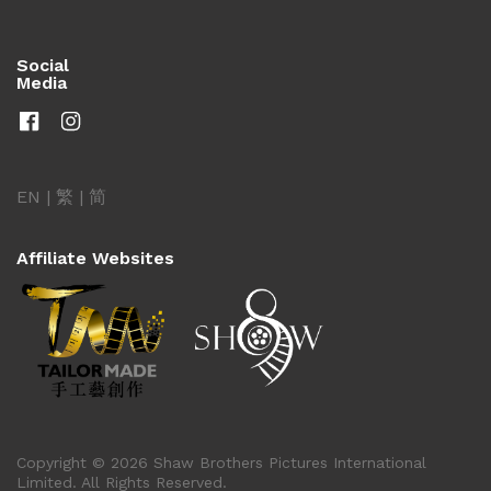
Social
Media
EN
|
繁
|
简
Affiliate Websites
Copyright © 2026 Shaw Brothers Pictures International
Limited. All Rights Reserved.