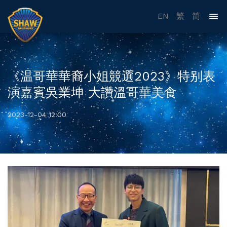
EN
繁
简
《温哥華華裔小姐競選2023》特别表
演嘉賓吳業坤 大讚溫哥華美食
2023-12-04 12:00