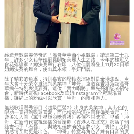
締造無數選美傳奇的「溫哥華華裔小姐競選」踏進第二十九
年，許多少女藉華姐冠冕開拓美麗人生之路，今年的桂冠又
會花落誰家？總決賽舉行在即，八位佳麗將登上11月30日華
姐總決賽的舞台，使出真本領，爭妍鬥麗。
除了精彩的角逐，特別嘉賓的壓軸表演絕對是全場焦點。今
年大會十分榮幸邀請到吳業坤「坤哥」遠道從香港蒞臨溫哥
華擔任特別表演嘉賓。這位「實力唱將」率先亮相記者招待
會，新時代電視Facebook及華姐Instagram全程現場直
播，讓網上的粉絲可以欣賞「坤哥」的親和魅力。
無綫歌唱選秀節目《超級巨聲2》出身的吳業坤，其出色的
唱功一直得到觀眾喜愛，而他精湛的演技同樣備受肯定，並
曾多次入圍《萬千星輝頒獎典禮》各個不同獎項。早前「坤
哥」在新時代電視熱播的台慶劇《香港人在北京》演活了弱
聽吉他手「石磊」，與戴祖儀飾演的追夢少女「寶怡」之間
的感情互動更是出色。「坤哥」特意為角色苦練有口音的廣