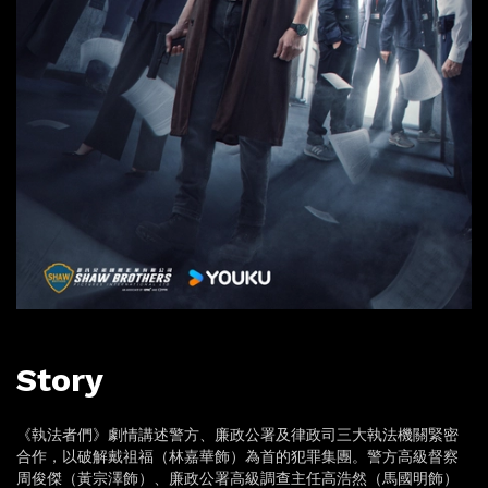
Story
《執法者們》劇情講述警方、廉政公署及律政司三大執法機關緊密
合作，以破解戴祖福（林嘉華飾）為首的犯罪集團。警方高級督察
周俊傑（黃宗澤飾）、廉政公署高級調查主任高浩然（馬國明飾）