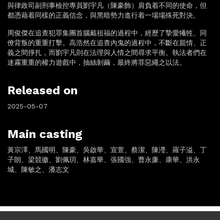
與律政司副刑事檢控專員劉宇凡（陳豪飾）肩負着不同的使命，但
都憑藉着同樣的正義信念，與黑暗勢力進行着一場場殊死對決。
周俊傑在追查犯罪集團首腦戴祖福的過程中，經歷了摯愛犧牲、同
僚背叛的重重打擊。高浩然在追查內鬼的過程中，不斷在親情、正
義之間掙扎，而劉宇凡則在法理與人情之間尋求平衡。執法者們在
迷霧重重的權力遊戲中，抽絲剝繭，最終將罪惡繩之以法。
Released on
2025-05-07
Main casting
黃宗澤、馬國明、陳豪、吳啟華、宣萱、蔡潔、陳瀅、羅子溢、丁
子朗、梁競徽、劉佩玥、林嘉華、張國強、曹永廉、康華、洪永
城、陳敏之、潘志文