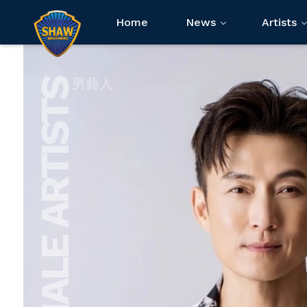
Home
News
Artists
男藝人
MALE ARTISTS