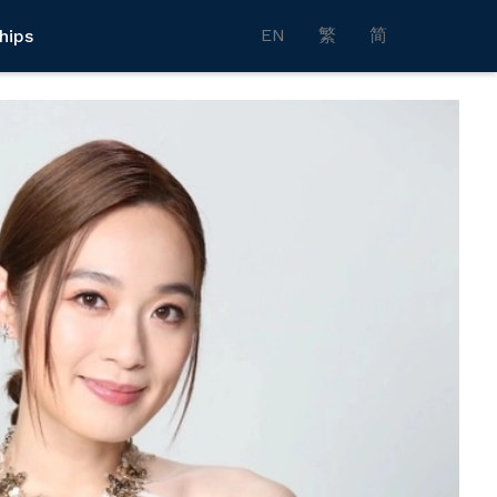
EN
繁
简
hips